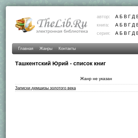
автор:
А
Б
В
Г
Д
книга:
А
Б
В
Г
Д
серия:
А
Б
В
Г
Д
Главная
Жанры
Контакты
Ташкентский Юрий - список книг
Жанр не указан
Записки демшизы золотого века