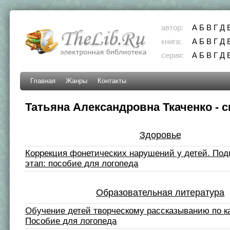
автор:
А
Б
В
Г
Д
книга:
А
Б
В
Г
Д
серия:
А
Б
В
Г
Д
Главная
Жанры
Контакты
Татьяна Александровна Ткаченко - с
Здоровье
Коррекция фонетических нарушений у детей. Под
этап: пособие для логопеда
Образовательная литература
Обучение детей творческому рассказыванию по к
Пособие для логопеда