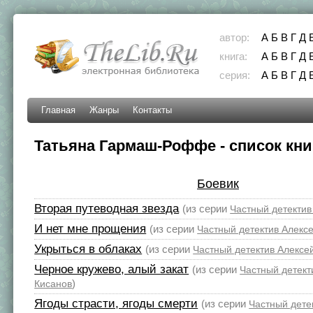
автор:
А
Б
В
Г
Д
книга:
А
Б
В
Г
Д
серия:
А
Б
В
Г
Д
Главная
Жанры
Контакты
Татьяна Гармаш-Роффе - список кни
Боевик
Вторая путеводная звезда
(из серии
Частный детектив
И нет мне прощения
(из серии
Частный детектив Алекс
Укрыться в облаках
(из серии
Частный детектив Алексе
Черное кружево, алый закат
(из серии
Частный детект
)
Кисанов
Ягоды страсти, ягоды смерти
(из серии
Частный дете