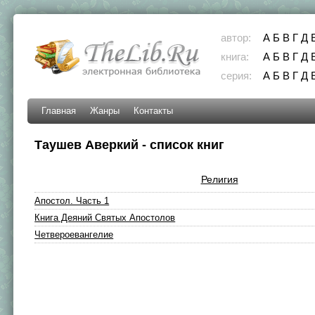
автор:
А
Б
В
Г
Д
книга:
А
Б
В
Г
Д
серия:
А
Б
В
Г
Д
Главная
Жанры
Контакты
Таушев Аверкий - список книг
Религия
Апостол. Часть 1
Книга Деяний Святых Апостолов
Четвероевангелие