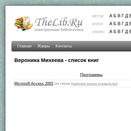
автор:
А
Б
В
Г
Д
книга:
А
Б
В
Г
Д
серия:
А
Б
В
Г
Д
Главная
Жанры
Контакты
Вероника Михеева - список книг
Программы
Microsoft Access 2003
(из серии
)
Наиболее полное руководство