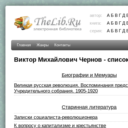
автор:
А
Б
В
Г
Д
книга:
А
Б
В
Г
Д
серия:
А
Б
В
Г
Д
Главная
Жанры
Контакты
Виктор Михайлович Чернов - список
Биографии и Мемуары
Великая русская революция. Воспоминания пред
Учредительного собрания. 1905-1920
Старинная литература
Записки социалиста-революционера
К вопросу о капитализме и крестьянстве