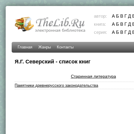
автор:
А
Б
В
Г
Д
книга:
А
Б
В
Г
Д
серия:
А
Б
В
Г
Д
Главная
Жанры
Контакты
Я.Г. Северский - список книг
Старинная литература
Памятники древнерусского законодательства