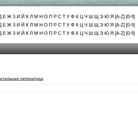
Д
Е
Ж
З
И
Й
К
Л
М
Н
О
П
Р
С
Т
У
Ф
Х
Ц
Ч
Ш
Щ
Э
Ю
Я
[A-Z]
[0-9]
Д
Е
Ж
З
И
Й
К
Л
М
Н
О
П
Р
С
Т
У
Ф
Х
Ц
Ч
Ш
Щ
Э
Ю
Я
[A-Z]
[0-9]
Д
Е
Ж
З
И
Й
К
Л
М
Н
О
П
Р
С
Т
У
Ф
Х
Ц
Ч
Ш
Щ
Э
Ю
Я
[A-Z]
[0-9]
нтальная литература