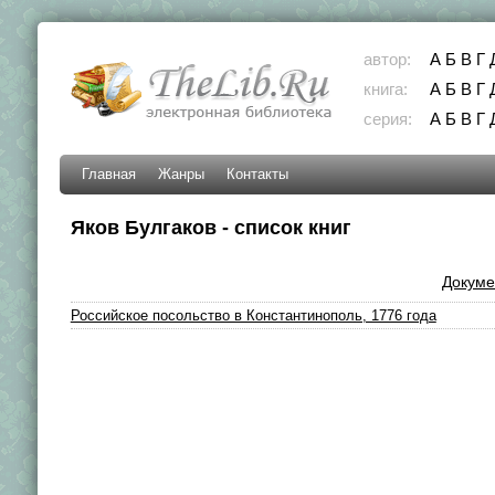
автор:
А
Б
В
Г
книга:
А
Б
В
Г
серия:
А
Б
В
Г
Главная
Жанры
Контакты
Яков Булгаков - список книг
Докуме
Российское посольство в Константинополь, 1776 года