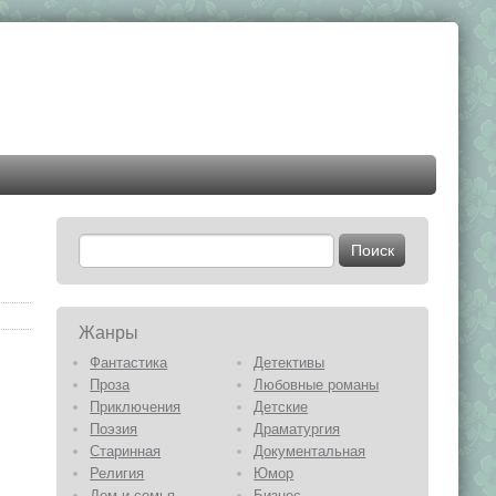
Жанры
Фантастика
Детективы
Проза
Любовные романы
Приключения
Детские
Поэзия
Драматургия
Старинная
Документальная
Религия
Юмор
Дом и семья
Бизнес