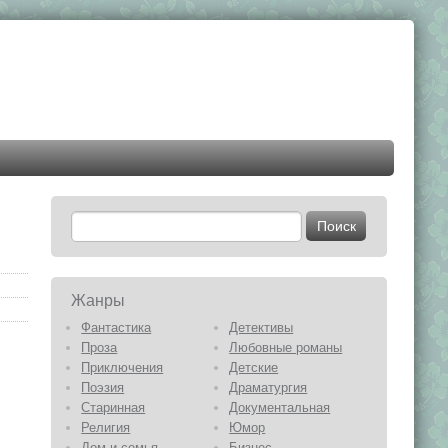
Жанры
Фантастика
Детективы
Проза
Любовные романы
Приключения
Детские
Поэзия
Драматургия
Старинная
Документальная
Религия
Юмор
Дом и семья
Бизнес