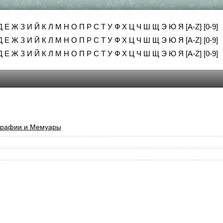
Д
Е
Ж
З
И
Й
К
Л
М
Н
О
П
Р
С
Т
У
Ф
Х
Ц
Ч
Ш
Щ
Э
Ю
Я
[A-Z]
[0-9]
Д
Е
Ж
З
И
Й
К
Л
М
Н
О
П
Р
С
Т
У
Ф
Х
Ц
Ч
Ш
Щ
Э
Ю
Я
[A-Z]
[0-9]
Д
Е
Ж
З
И
Й
К
Л
М
Н
О
П
Р
С
Т
У
Ф
Х
Ц
Ч
Ш
Щ
Э
Ю
Я
[A-Z]
[0-9]
графии и Мемуары