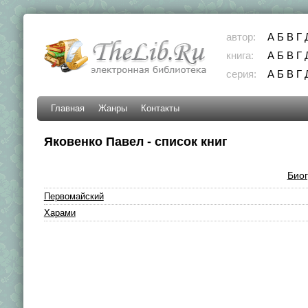
автор:
А
Б
В
Г
книга:
А
Б
В
Г
серия:
А
Б
В
Г
Главная
Жанры
Контакты
Яковенко Павел - список книг
Био
Первомайский
Харами