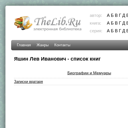
автор:
А
Б
В
Г
Д
книга:
А
Б
В
Г
Д
серия:
А
Б
В
Г
Д
Главная
Жанры
Контакты
Яшин Лев Иванович - список книг
Биографии и Мемуары
Записки вратаря