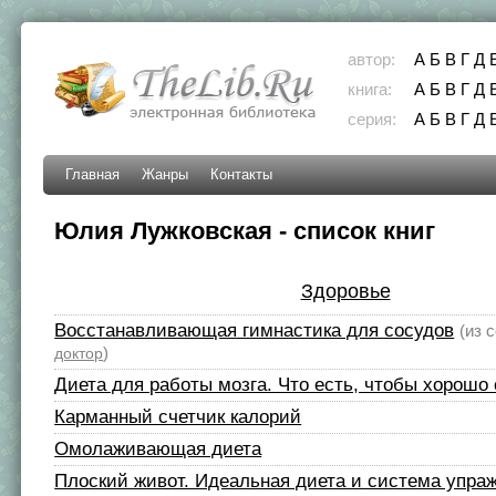
автор:
А
Б
В
Г
Д
книга:
А
Б
В
Г
Д
серия:
А
Б
В
Г
Д
Главная
Жанры
Контакты
Юлия Лужковская - список книг
Здоровье
Восстанавливающая гимнастика для сосудов
(из 
)
доктор
Диета для работы мозга. Что есть, чтобы хорошо
Карманный счетчик калорий
Омолаживающая диета
Плоский живот. Идеальная диета и система упра