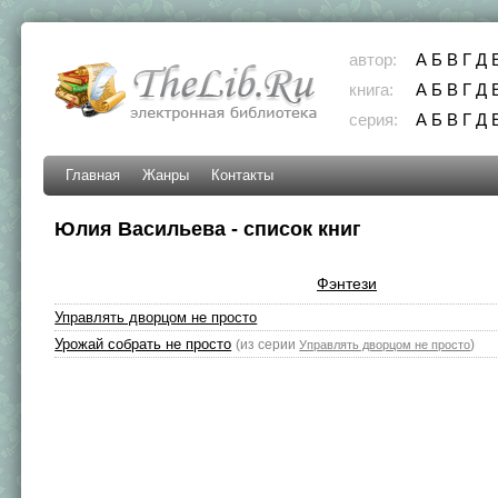
автор:
А
Б
В
Г
Д
книга:
А
Б
В
Г
Д
серия:
А
Б
В
Г
Д
Главная
Жанры
Контакты
Юлия Васильева - список книг
Фэнтези
Управлять дворцом не просто
Урожай собрать не просто
(из серии
)
Управлять дворцом не просто