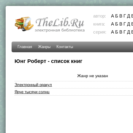
автор:
А
Б
В
Г
Д
книга:
А
Б
В
Г
Д
серия:
А
Б
В
Г
Д
Главная
Жанры
Контакты
Юнг Роберт - список книг
Жанр не указан
Электронный оракул
Ярче тысячи солнц