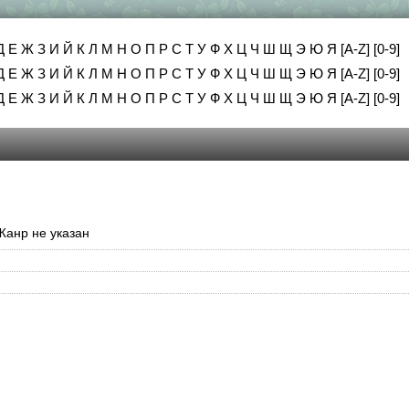
Д
Е
Ж
З
И
Й
К
Л
М
Н
О
П
Р
С
Т
У
Ф
Х
Ц
Ч
Ш
Щ
Э
Ю
Я
[A-Z]
[0-9]
Д
Е
Ж
З
И
Й
К
Л
М
Н
О
П
Р
С
Т
У
Ф
Х
Ц
Ч
Ш
Щ
Э
Ю
Я
[A-Z]
[0-9]
Д
Е
Ж
З
И
Й
К
Л
М
Н
О
П
Р
С
Т
У
Ф
Х
Ц
Ч
Ш
Щ
Э
Ю
Я
[A-Z]
[0-9]
Жанр не указан