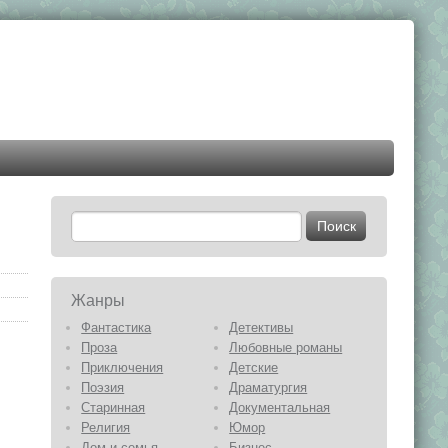
Жанры
Фантастика
Детективы
Проза
Любовные романы
Приключения
Детские
Поэзия
Драматургия
Старинная
Документальная
Религия
Юмор
Дом и семья
Бизнес