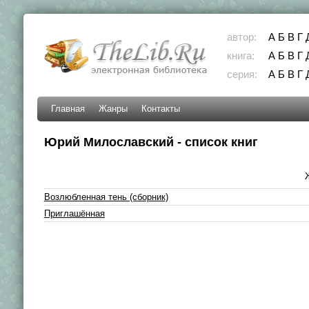
автор:
А
Б
В
Г
книга:
А
Б
В
Г
серия:
А
Б
В
Г
Главная
Жанры
Контакты
Юрий Милославский - список книг
Возлюбленная тень (сборник)
Приглашённая