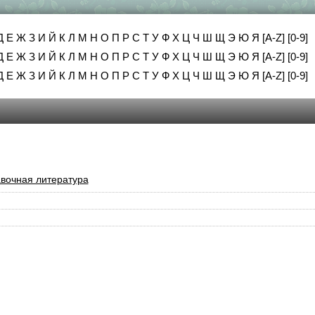
Д
Е
Ж
З
И
Й
К
Л
М
Н
О
П
Р
С
Т
У
Ф
Х
Ц
Ч
Ш
Щ
Э
Ю
Я
[A-Z]
[0-9]
Д
Е
Ж
З
И
Й
К
Л
М
Н
О
П
Р
С
Т
У
Ф
Х
Ц
Ч
Ш
Щ
Э
Ю
Я
[A-Z]
[0-9]
Д
Е
Ж
З
И
Й
К
Л
М
Н
О
П
Р
С
Т
У
Ф
Х
Ц
Ч
Ш
Щ
Э
Ю
Я
[A-Z]
[0-9]
вочная литература