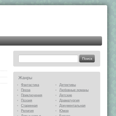
Жанры
Фантастика
Детективы
Проза
Любовные романы
Приключения
Детские
Поэзия
Драматургия
Старинная
Документальная
Религия
Юмор
Дом и семья
Бизнес