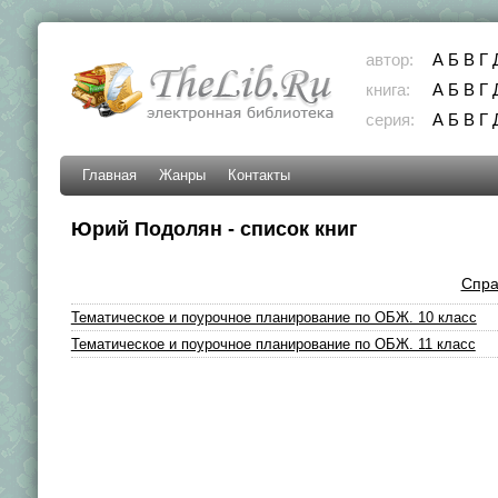
автор:
А
Б
В
Г
книга:
А
Б
В
Г
серия:
А
Б
В
Г
Главная
Жанры
Контакты
Юрий Подолян - список книг
Спра
Тематическое и поурочное планирование по ОБЖ. 10 класс
Тематическое и поурочное планирование по ОБЖ. 11 класс