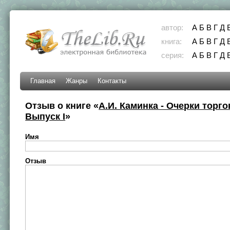
автор:
А
Б
В
Г
Д
книга:
А
Б
В
Г
Д
серия:
А
Б
В
Г
Д
Главная
Жанры
Контакты
Отзыв о книге «
А.И. Каминка - Очерки торго
Выпуск I
»
Имя
Отзыв