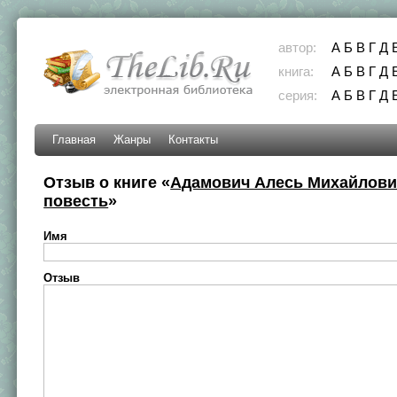
автор:
А
Б
В
Г
Д
книга:
А
Б
В
Г
Д
серия:
А
Б
В
Г
Д
Главная
Жанры
Контакты
Отзыв о книге «
Адамович Алесь Михайлови
повесть
»
Имя
Отзыв