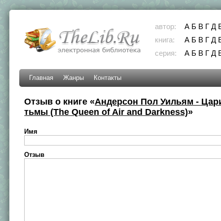
автор:
А
Б
В
Г
Д
книга:
А
Б
В
Г
Д
серия:
А
Б
В
Г
Д
Главная
Жанры
Контакты
Отзыв о книге «
Андерсон Пол Уильям - Цар
тьмы (The Queen of Air and Darkness)
»
Имя
Отзыв