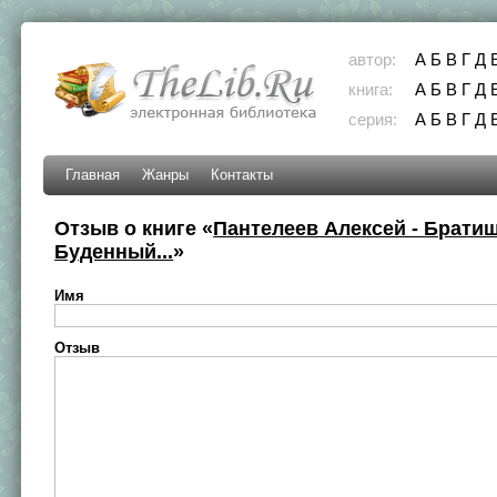
автор:
А
Б
В
Г
Д
книга:
А
Б
В
Г
Д
серия:
А
Б
В
Г
Д
Главная
Жанры
Контакты
Отзыв о книге «
Пантелеев Алексей - Брати
Буденный...
»
Имя
Отзыв