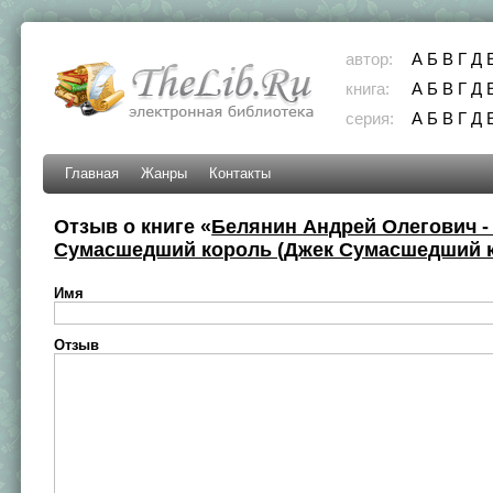
автор:
А
Б
В
Г
Д
книга:
А
Б
В
Г
Д
серия:
А
Б
В
Г
Д
Главная
Жанры
Контакты
Отзыв о книге «
Белянин Андрей Олегович -
Сумасшедший король (Джек Сумасшедший ко
Имя
Отзыв