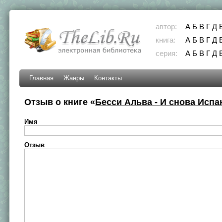
автор:
А
Б
В
Г
Д
книга:
А
Б
В
Г
Д
серия:
А
Б
В
Г
Д
Главная
Жанры
Контакты
Отзыв о книге «
Бесси Альва - И снова Испа
Имя
Отзыв