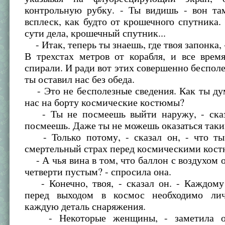
контрольную рубку. - Ты видишь - вон та
всплеск, как будто от крошечного спутника. 
сути дела, крошечный спутник...
- Итак, теперь ты знаешь, где твоя запонка, -
В трехстах метров от корабля, и все врем
спирали. И ради вот этих совершенно беспол
ты оставил нас без обеда.
- Это не бесполезные сведения. Как ты ду
нас на борту космические костюмы?
- Ты не посмеешь выйти наружу, - сказ
посмеешь. Даже ты не можешь оказаться таки
- Только потому, - сказал он, - что т
смертельный страх перед космическими кос
- А чья вина в том, что баллон с воздухом о
четверти пустым? - спросила она.
- Конечно, твоя, - сказал он. - Каждому 
перед выходом в космос необходимо лич
каждую деталь снаряжения.
- Некоторые женщины, - заметила он