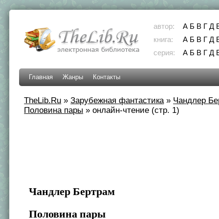
автор:
А
Б
В
Г
Д
книга:
А
Б
В
Г
Д
серия:
А
Б
В
Г
Д
Главная
Жанры
Контакты
TheLib.Ru
»
Зарубежная фантастика
»
Чандлер Бе
Половина пары
»
онлайн-чтение (стр. 1)
Чандлер Бертрам
Половина пары