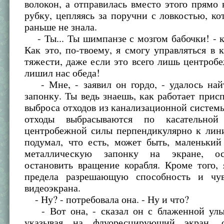
волокон, а отправилась вместо этого прямо
рубку, цепляясь за поручни с ловкостью, ко
раньше не знала.
- Ты... Ты шимпанзе с мозгом бабочки! - к
Как это, по-твоему, я смогу управляться в 
тяжести, даже если это всего лишь центроб
лишил нас обеда!
- Мне, - заявил он гордо, - удалось на
запонку. Ты ведь знаешь, как работает прис
выброса отходов из канализационной системы 
отходы выбрасываются по касательно
центробежной силы перпендикулярно к лини
подумал, что есть, может быть, маленький
металлическую запонку на экране, о
остановить вращение корабля. Кроме того,
предела разрешающую способность и чув
видеоэкрана.
- Ну? - потребовала она. - Ну и что?
- Вот она, - сказал он с блаженной улы
указывая на флуоресцирующий экран, 