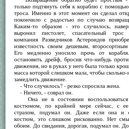
только подтянуть себя к кораблю с помощью
троса. Именно в этот момент он сделал отк
покончило с радостью по случаю возвращ
Каким-то образом - это случилось, навер
выронил пистолет, спасательный трос р
компания Разведчиков Астероидов приобр
известность своим дешевым, второсортным
Его медленно уносило прочь от корабл
остановить дрейф, бросив что-нибудь прот
движения, но в руках у него была только крош
масса которой слишком мала, чтобы сколько-
замедлить движение.
- Что случилось? - резко спросила жена.
- Ничего, - соврал он.
Она не в состоянии воспользоваться
костюмом, по крайней мере сейчас, с е
страхом, подумал он. Даже если она и 
костюм, это слишком рискованно. Нет смы
обоим. До свидания, дорогая, подумал он. Д