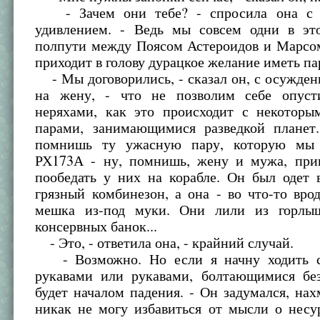
- Зачем они тебе? - спросила она с 
удивлением. - Ведь мы совсем одни в эт
полпути между Поясом Астероидов и Марсом
приходит в голову дурацкое желание иметь пар
- Мы договорились, - сказал он, с осужде
на жену, - что не позволим себе опуст
неряхами, как это происходит с некотор
парами, занимающимися разведкой планет.
помнишь ту ужасную пару, которую мы 
РХ173А - ну, помнишь, жену и мужа, при
пообедать у них на корабле. Он был одет 
грязный комбинезон, а она - во что-то вро
мешка из-под муки. Они лили из горлы
консервных банок...
- Это, - ответила она, - крайний случай.
- Возможно. Но если я начну ходить с
рукавами или рукавами, болтающимися без
будет началом падения. - Он задумался, нах
никак не могу избавиться от мысли о несу