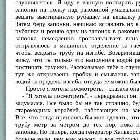
случившегося. Я иду в ванную постирать р
запонки на полку над раковиной умывальн
вешать выстиранную рубашку на вешалку 
Затем беру запонки, начинаю вставлять их в
рубашки и роняю одну из запонок в раковин
запонка немедленно проскальзывает вни
отправляюсь в машинное отделение за га
чтобы вскрыть трубу на изгибе. Возвратив
вижу, что ты только что наполнила водой р
постирать трусики. Рассказываю тебе о случ
тут же открываешь пробку и смываешь зап
водой за пределы изгиба, откуда ее можно был
- Просто я хотела посмотреть, - сказала она
- "Я хотела посмотреть", - передразнил он. 
задумался. Все было бы не так страшно, бу
старомодных кораблей, работающих на за
Все, что тогда пришлось бы мне сделать, это
трубу метр за метром до тех пор, пока 
запонка. Но теперь, когда генератор Хальворс
больше воды, чем нам нужно, и все отбросы