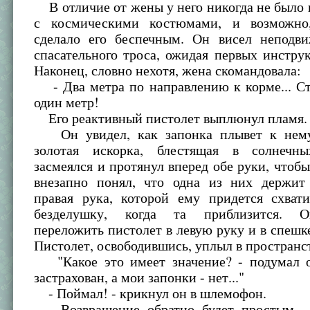
В отличие от жены у него никогда не было
с космическими костюмами, и возможно
сделало его беспечным. Он висел неподв
спасательного троса, ожидая первых инстру
Наконец, словно нехотя, жена скомандовала:
- Два метра по направлению к корме... Ст
один метр!
Его реактивный пистолет выплюнул пламя.
Он увидел, как запонка плывет к нему
золотая искорка, блестящая в солнечн
засмеялся и протянул вперед обе руки, чтобы 
внезапно понял, что одна из них держит 
правая рука, которой ему придется схват
безделушку, когда та приблизится. 
переложить пистолет в левую руку и в спешк
Пистолет, освободившись, уплыл в пространс
"Какое это имеет значение? - подумал о
застрахован, а мои запонки - нет..."
- Поймал! - крикнул он в шлемофон.
Возвращение обратно будет простым - 