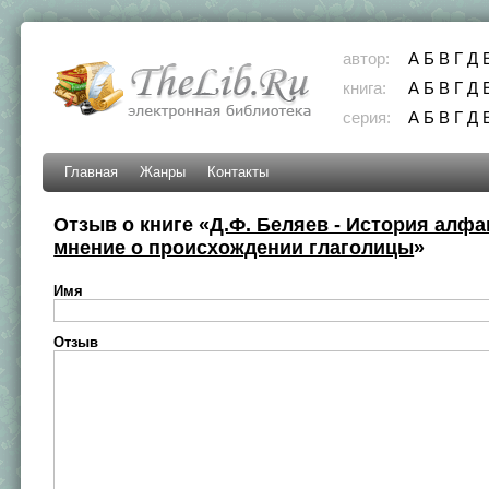
автор:
А
Б
В
Г
Д
книга:
А
Б
В
Г
Д
серия:
А
Б
В
Г
Д
Главная
Жанры
Контакты
Отзыв о книге «
Д.Ф. Беляев - История алфа
мнение о происхождении глаголицы
»
Имя
Отзыв