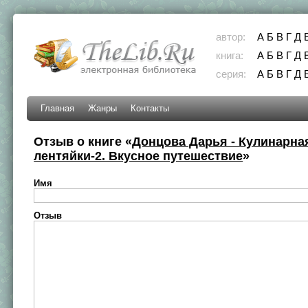
автор:
А
Б
В
Г
Д
книга:
А
Б
В
Г
Д
серия:
А
Б
В
Г
Д
Главная
Жанры
Контакты
Отзыв о книге «
Донцова Дарья - Кулинарна
лентяйки-2. Вкусное путешествие
»
Имя
Отзыв