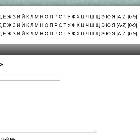
Д
Е
Ж
З
И
Й
К
Л
М
Н
О
П
Р
С
Т
У
Ф
Х
Ц
Ч
Ш
Щ
Э
Ю
Я
[A-Z]
[0-9]
Д
Е
Ж
З
И
Й
К
Л
М
Н
О
П
Р
С
Т
У
Ф
Х
Ц
Ч
Ш
Щ
Э
Ю
Я
[A-Z]
[0-9]
Д
Е
Ж
З
И
Й
К
Л
М
Н
О
П
Р
С
Т
У
Ф
Х
Ц
Ч
Ш
Щ
Э
Ю
Я
[A-Z]
[0-9]
»
овый код