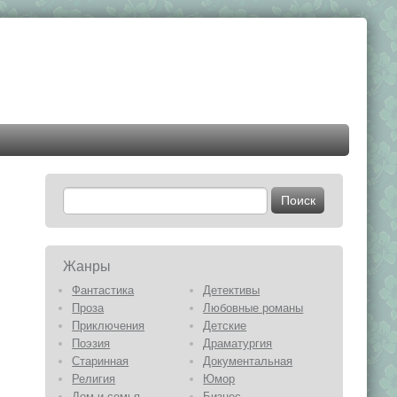
Жанры
Фантастика
Детективы
Проза
Любовные романы
Приключения
Детские
Поэзия
Драматургия
Старинная
Документальная
Религия
Юмор
Дом и семья
Бизнес