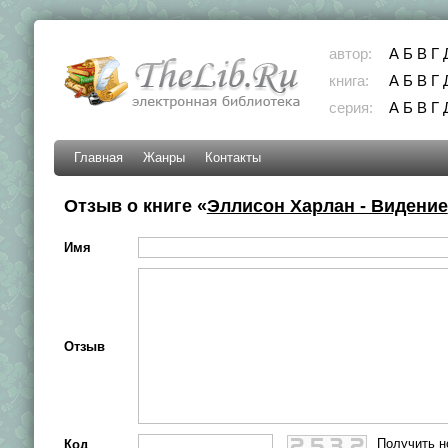
автор:
А
Б
В
Г
книга:
А
Б
В
Г
серия:
А
Б
В
Г
Главная
Жанры
Контакты
Отзыв о книге «
Эллисон Харлан - Видение
Имя
Отзыв
Получить н
Код