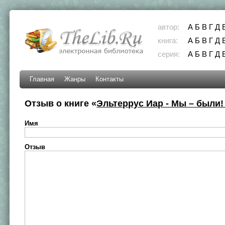
автор:
А
Б
В
Г
Д
книга:
А
Б
В
Г
Д
серия:
А
Б
В
Г
Д
Главная
Жанры
Контакты
Отзыв о книге «
Эльтеррус Иар - Мы – были!
Имя
Отзыв