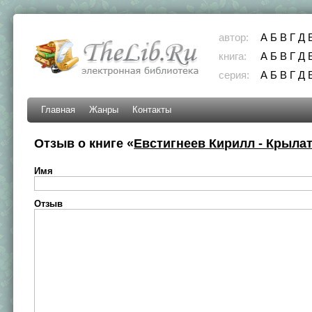
автор:
А
Б
В
Г
Д
книга:
А
Б
В
Г
Д
серия:
А
Б
В
Г
Д
Главная
Жанры
Контакты
Отзыв о книге «
Евстигнеев Кирилл - Крыла
Имя
Отзыв