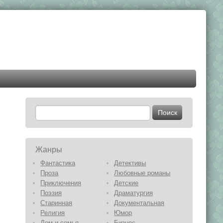
Жанры
Фантастика
Детективы
Проза
Любовные романы
Приключения
Детские
Поэзия
Драматургия
Старинная
Документальная
Религия
Юмор
Дом и семья
Бизнес