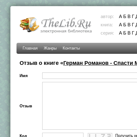
автор:
А
Б
В
Г
книга:
А
Б
В
Г
серия:
А
Б
В
Г
Главная
Жанры
Контакты
Отзыв о книге «
Герман Романов - Спасти 
Имя
Отзыв
Получить н
Код