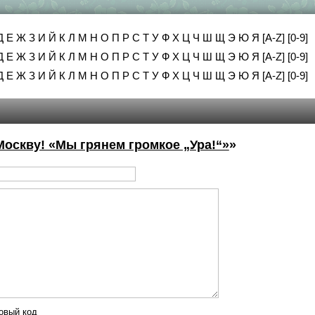
Д
Е
Ж
З
И
Й
К
Л
М
Н
О
П
Р
С
Т
У
Ф
Х
Ц
Ч
Ш
Щ
Э
Ю
Я
[A-Z]
[0-9]
Д
Е
Ж
З
И
Й
К
Л
М
Н
О
П
Р
С
Т
У
Ф
Х
Ц
Ч
Ш
Щ
Э
Ю
Я
[A-Z]
[0-9]
Д
Е
Ж
З
И
Й
К
Л
М
Н
О
П
Р
С
Т
У
Ф
Х
Ц
Ч
Ш
Щ
Э
Ю
Я
[A-Z]
[0-9]
Москву! «Мы грянем громкое „Ура!“»
»
овый код