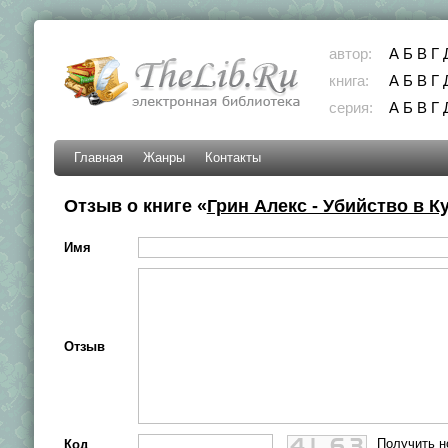
автор:
А
Б
В
Г
книга:
А
Б
В
Г
серия:
А
Б
В
Г
Главная
Жанры
Контакты
Отзыв о книге «
Грин Алекс - Убийство в 
Имя
Отзыв
Получить н
Код