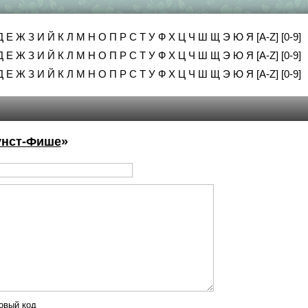
Д
Е
Ж
З
И
Й
К
Л
М
Н
О
П
Р
С
Т
У
Ф
Х
Ц
Ч
Ш
Щ
Э
Ю
Я
[A-Z]
[0-9]
Д
Е
Ж
З
И
Й
К
Л
М
Н
О
П
Р
С
Т
У
Ф
Х
Ц
Ч
Ш
Щ
Э
Ю
Я
[A-Z]
[0-9]
Д
Е
Ж
З
И
Й
К
Л
М
Н
О
П
Р
С
Т
У
Ф
Х
Ц
Ч
Ш
Щ
Э
Ю
Я
[A-Z]
[0-9]
Кунст-Фише
»
овый код