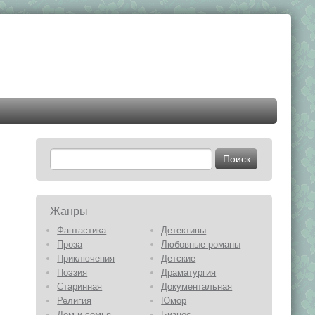
Жанры
Фантастика
Детективы
Проза
Любовные романы
Приключения
Детские
Поэзия
Драматургия
Старинная
Документальная
Религия
Юмор
Дом и семья
Бизнес