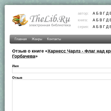
автор:
А
Б
В
Г
Д
книга:
А
Б
В
Г
Д
серия:
А
Б
В
Г
Д
Главная
Жанры
Контакты
Отзыв о книге «
Харнесс Чарлз - Флаг над к
Горбачева
»
Имя
Отзыв