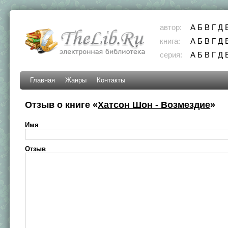
автор:
А
Б
В
Г
Д
книга:
А
Б
В
Г
Д
серия:
А
Б
В
Г
Д
Главная
Жанры
Контакты
Отзыв о книге «
Хатсон Шон - Возмездие
»
Имя
Отзыв