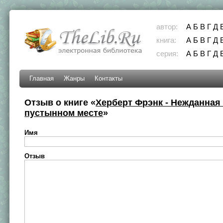
автор:
А
Б
В
Г
Д
книга:
А
Б
В
Г
Д
серия:
А
Б
В
Г
Д
Главная
Жанры
Контакты
Отзыв о книге «
Херберт Фрэнк - Нежданная 
пустынном месте
»
Имя
Отзыв