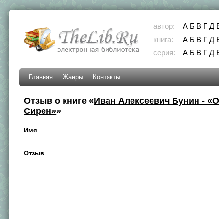
автор:
А
Б
В
Г
Д
книга:
А
Б
В
Г
Д
серия:
А
Б
В
Г
Д
Главная
Жанры
Контакты
Отзыв о книге «
Иван Алексеевич Бунин - «
Сирен»
»
Имя
Отзыв