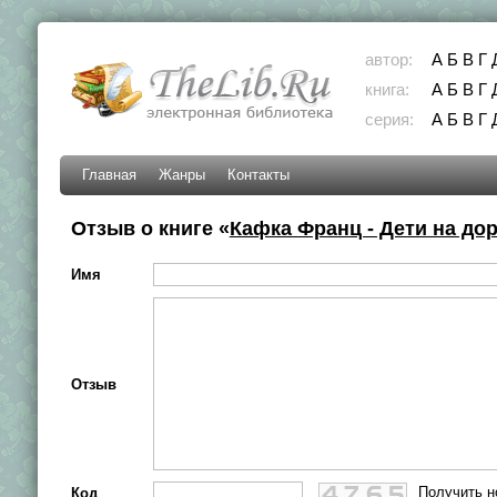
автор:
А
Б
В
Г
книга:
А
Б
В
Г
серия:
А
Б
В
Г
Главная
Жанры
Контакты
Отзыв о книге «
Кафка Франц - Дети на до
Имя
Отзыв
Получить н
Код