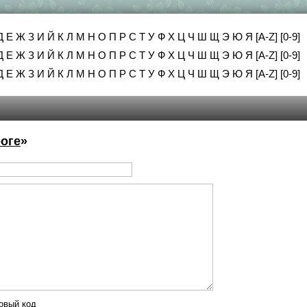
Д
Е
Ж
З
И
Й
К
Л
М
Н
О
П
Р
С
Т
У
Ф
Х
Ц
Ч
Ш
Щ
Э
Ю
Я
[A-Z]
[0-9]
Д
Е
Ж
З
И
Й
К
Л
М
Н
О
П
Р
С
Т
У
Ф
Х
Ц
Ч
Ш
Щ
Э
Ю
Я
[A-Z]
[0-9]
Д
Е
Ж
З
И
Й
К
Л
М
Н
О
П
Р
С
Т
У
Ф
Х
Ц
Ч
Ш
Щ
Э
Ю
Я
[A-Z]
[0-9]
роге
»
овый код