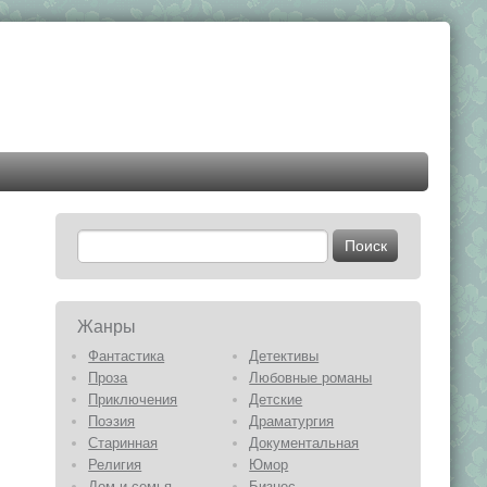
Жанры
Фантастика
Детективы
Проза
Любовные романы
Приключения
Детские
Поэзия
Драматургия
Старинная
Документальная
Религия
Юмор
Дом и семья
Бизнес