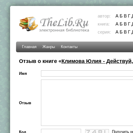
автор:
А
Б
В
Г
книга:
А
Б
В
Г
серия:
А
Б
В
Г
Главная
Жанры
Контакты
Отзыв о книге «
Климова Юлия - Действуй,
Имя
Отзыв
Получить н
Код