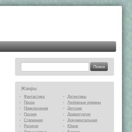
Жанры
Фантастика
Детективы
Проза
Любовные романы
Приключения
Детские
Поэзия
Драматургия
Старинная
Документальная
Религия
Юмор
Дом и семья
Бизнес