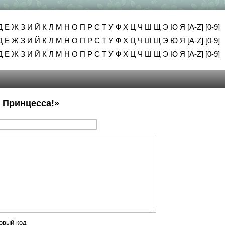
Д
Е
Ж
З
И
Й
К
Л
М
Н
О
П
Р
С
Т
У
Ф
Х
Ц
Ч
Ш
Щ
Э
Ю
Я
[A-Z]
[0-9]
Д
Е
Ж
З
И
Й
К
Л
М
Н
О
П
Р
С
Т
У
Ф
Х
Ц
Ч
Ш
Щ
Э
Ю
Я
[A-Z]
[0-9]
Д
Е
Ж
З
И
Й
К
Л
М
Н
О
П
Р
С
Т
У
Ф
Х
Ц
Ч
Ш
Щ
Э
Ю
Я
[A-Z]
[0-9]
 Принцесса!
»
овый код