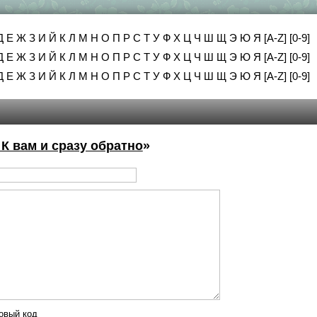
Д
Е
Ж
З
И
Й
К
Л
М
Н
О
П
Р
С
Т
У
Ф
Х
Ц
Ч
Ш
Щ
Э
Ю
Я
[A-Z]
[0-9]
Д
Е
Ж
З
И
Й
К
Л
М
Н
О
П
Р
С
Т
У
Ф
Х
Ц
Ч
Ш
Щ
Э
Ю
Я
[A-Z]
[0-9]
Д
Е
Ж
З
И
Й
К
Л
М
Н
О
П
Р
С
Т
У
Ф
Х
Ц
Ч
Ш
Щ
Э
Ю
Я
[A-Z]
[0-9]
К вам и сразу обратно
»
овый код