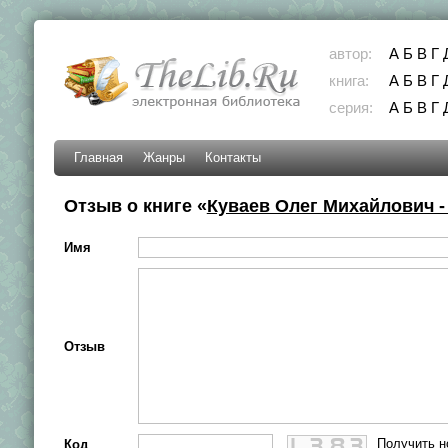
автор:
А
Б
В
Г
книга:
А
Б
В
Г
серия:
А
Б
В
Г
Главная
Жанры
Контакты
Отзыв о книге «
Куваев Олег Михайлович - 
Имя
Отзыв
Получить н
Код