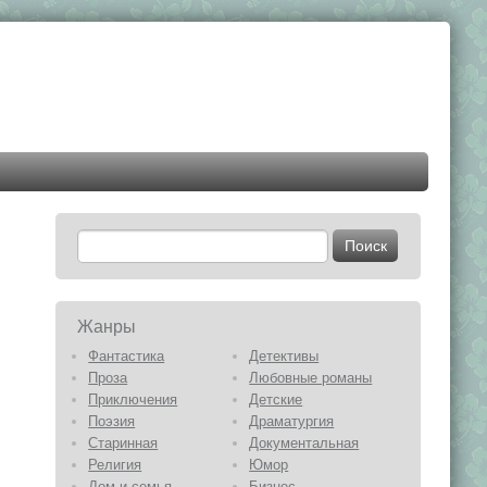
Жанры
Фантастика
Детективы
Проза
Любовные романы
Приключения
Детские
Поэзия
Драматургия
Старинная
Документальная
Религия
Юмор
Дом и семья
Бизнес