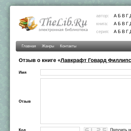
автор:
А
Б
В
Г
книга:
А
Б
В
Г
серия:
А
Б
В
Г
Главная
Жанры
Контакты
Отзыв о книге «
Лавкрафт Говард Филлипс 
Имя
Отзыв
Получить н
Код