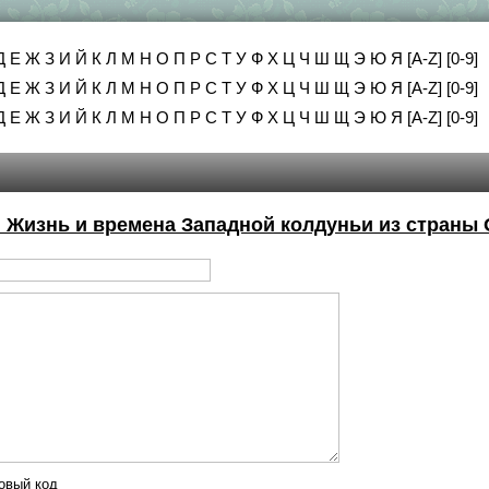
Д
Е
Ж
З
И
Й
К
Л
М
Н
О
П
Р
С
Т
У
Ф
Х
Ц
Ч
Ш
Щ
Э
Ю
Я
[A-Z]
[0-9]
Д
Е
Ж
З
И
Й
К
Л
М
Н
О
П
Р
С
Т
У
Ф
Х
Ц
Ч
Ш
Щ
Э
Ю
Я
[A-Z]
[0-9]
Д
Е
Ж
З
И
Й
К
Л
М
Н
О
П
Р
С
Т
У
Ф
Х
Ц
Ч
Ш
Щ
Э
Ю
Я
[A-Z]
[0-9]
: Жизнь и времена Западной колдуньи из страны 
овый код