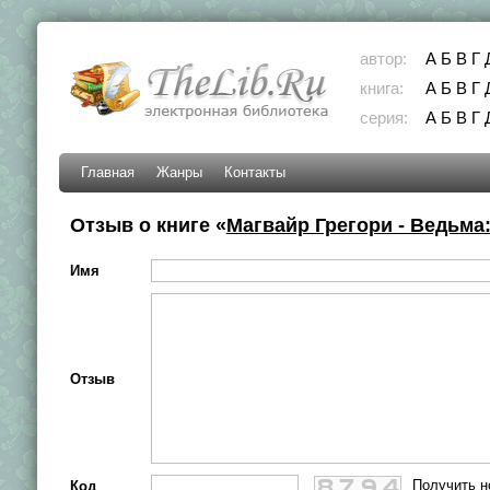
автор:
А
Б
В
Г
книга:
А
Б
В
Г
серия:
А
Б
В
Г
Главная
Жанры
Контакты
Отзыв о книге «
Магвайр Грегори - Ведьма
Имя
Отзыв
Получить н
Код