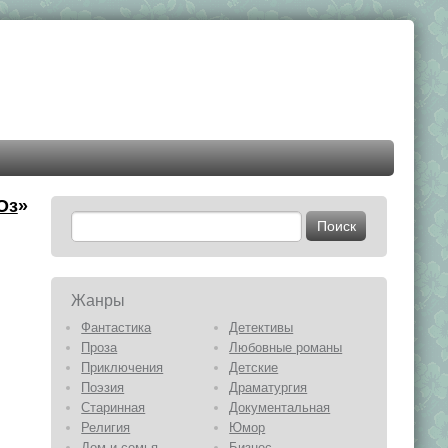
Оз
»
Жанры
Фантастика
Детективы
Проза
Любовные романы
Приключения
Детские
Поэзия
Драматургия
Старинная
Документальная
Религия
Юмор
Дом и семья
Бизнес