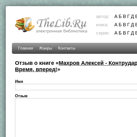
автор:
А
Б
В
Г
Д
книга:
А
Б
В
Г
Д
серия:
А
Б
В
Г
Д
Главная
Жанры
Контакты
Отзыв о книге «
Махров Алексей - Контрудар
Время, вперед!
»
Имя
Отзыв