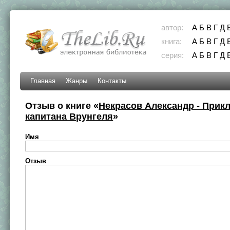
автор:
А
Б
В
Г
Д
книга:
А
Б
В
Г
Д
серия:
А
Б
В
Г
Д
Главная
Жанры
Контакты
Отзыв о книге «
Некрасов Александр - Прик
капитана Врунгеля
»
Имя
Отзыв