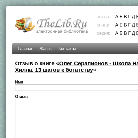
автор:
А
Б
В
Г
Д
книга:
А
Б
В
Г
Д
серия:
А
Б
В
Г
Д
Главная
Жанры
Контакты
Отзыв о книге «
Олег Серапионов - Школа Н
Хилла. 13 шагов к богатству
»
Имя
Отзыв