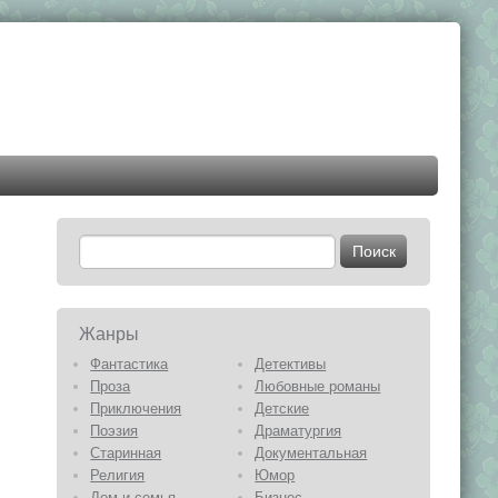
Жанры
Фантастика
Детективы
Проза
Любовные романы
Приключения
Детские
Поэзия
Драматургия
Старинная
Документальная
Религия
Юмор
Дом и семья
Бизнес