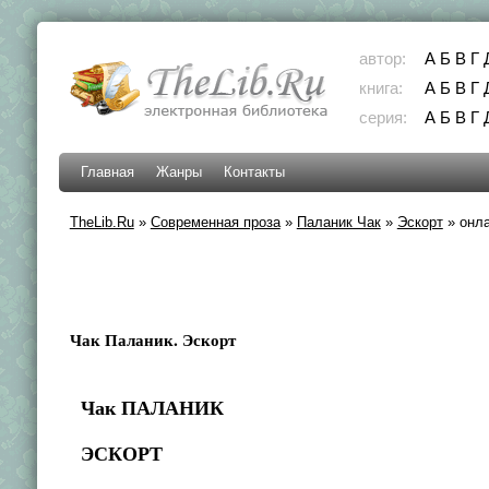
автор:
А
Б
В
Г
книга:
А
Б
В
Г
серия:
А
Б
В
Г
Главная
Жанры
Контакты
TheLib.Ru
»
Современная проза
»
Паланик Чак
»
Эскорт
»
онла
Чак Паланик. Эскорт
Чак ПАЛАНИК
ЭСКОРТ