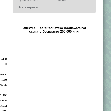
Все жанры »
Электронная библиотека BooksCafe.net
скачать бесплатно 200 000 книг
ул в
а его
пису
тные
лать
е не
се в
Улицы
енее,