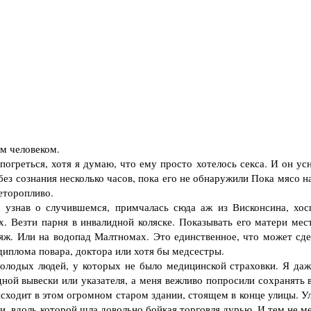
м человеком.
греться, хотя я думаю, что ему просто хотелось секса. И он усн
без сознания несколько часов, пока его не обнаружили Пока мясо н
еторопливо.
узнав о случившемся, примчалась сюда аж из Висконсина, хос
х. Везти парня в инвалидной коляске. Показывать его матери мес
яж. Или на водопад Малтномах. Это единственное, что может сде
 диплома повара, доктора или хотя бы медсестры.
лодых людей, у которых не было медицинской страховки. Я даж
ной вывески или указателя, а меня вежливо попросили сохранять в
роисходит в этом огромном старом здании, стоящем в конце улицы. 
и, вдоль которой шла довольно бойкая торговля дурью. И тем не м