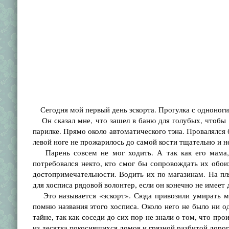
Сегодня мой первый день эскорта. Прогулка с одноноги
Он сказал мне, что зашел в баню для голубых, чтобы по
парилке. Прямо около автоматического тэна. Провалялся 
левой ноге не прожарилось до самой кости тщательно и н
Парень совсем не мог ходить. А так как его мама, 
потребовался некто, кто смог бы сопровождать их обои
достопримечательности. Водить их по магазинам. На пл
для хосписа рядовой волонтер, если он конечно не имеет
Это называется «эскорт». Сюда привозили умирать мо
помню названия этого хосписа. Около него не было ни од
тайне, так как соседи до сих пор не знали о том, что п
из десятка покосившихся домов и грязной разбитой дорог