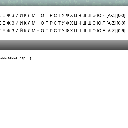
Д
Е
Ж
З
И
Й
К
Л
М
Н
О
П
Р
С
Т
У
Ф
Х
Ц
Ч
Ш
Щ
Э
Ю
Я
[A-Z]
[0-9]
Д
Е
Ж
З
И
Й
К
Л
М
Н
О
П
Р
С
Т
У
Ф
Х
Ц
Ч
Ш
Щ
Э
Ю
Я
[A-Z]
[0-9]
Д
Е
Ж
З
И
Й
К
Л
М
Н
О
П
Р
С
Т
У
Ф
Х
Ц
Ч
Ш
Щ
Э
Ю
Я
[A-Z]
[0-9]
йн-чтение (стр. 1)