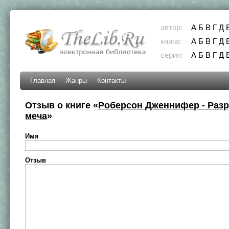
автор:
А
Б
В
Г
Д
книга:
А
Б
В
Г
Д
серия:
А
Б
В
Г
Д
Главная
Жанры
Контакты
Отзыв о книге «
Роберсон Дженнифер - Раз
меча
»
Имя
Отзыв