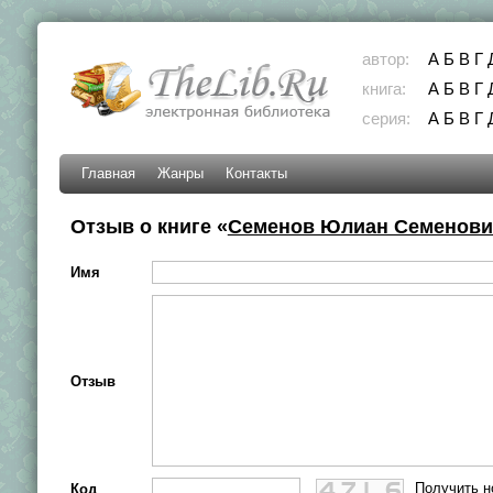
автор:
А
Б
В
Г
книга:
А
Б
В
Г
серия:
А
Б
В
Г
Главная
Жанры
Контакты
Отзыв о книге «
Семенов Юлиан Семенович
Имя
Отзыв
Получить н
Код