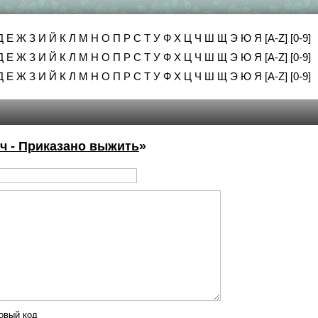
Д
Е
Ж
З
И
Й
К
Л
М
Н
О
П
Р
С
Т
У
Ф
Х
Ц
Ч
Ш
Щ
Э
Ю
Я
[A-Z]
[0-9]
Д
Е
Ж
З
И
Й
К
Л
М
Н
О
П
Р
С
Т
У
Ф
Х
Ц
Ч
Ш
Щ
Э
Ю
Я
[A-Z]
[0-9]
Д
Е
Ж
З
И
Й
К
Л
М
Н
О
П
Р
С
Т
У
Ф
Х
Ц
Ч
Ш
Щ
Э
Ю
Я
[A-Z]
[0-9]
 - Приказано выжить
»
овый код