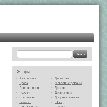
Жанры
Фантастика
Детективы
Проза
Любовные романы
Приключения
Детские
Поэзия
Драматургия
Старинная
Документальная
Религия
Юмор
Дом и семья
Бизнес