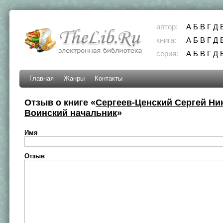
автор:
А
Б
В
Г
Д
книга:
А
Б
В
Г
Д
серия:
А
Б
В
Г
Д
Главная
Жанры
Контакты
Отзыв о книге «
Сергеев-Ценский Сергей Ни
Воинский начальник
»
Имя
Отзыв