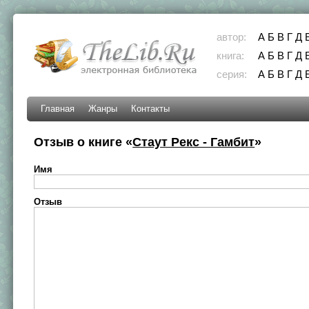
автор:
А
Б
В
Г
Д
книга:
А
Б
В
Г
Д
серия:
А
Б
В
Г
Д
Главная
Жанры
Контакты
Отзыв о книге «
Стаут Рекс - Гамбит
»
Имя
Отзыв