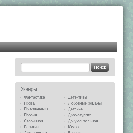
Жанры
Фантастика
Детективы
Проза
Любовные романы
Приключения
Детские
Поэзия
Драматургия
Старинная
Документальная
Религия
Юмор
Дом и семья
Бизнес