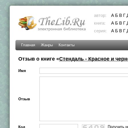
автор:
А
Б
В
Г
книга:
А
Б
В
Г
серия:
А
Б
В
Г
Главная
Жанры
Контакты
Отзыв о книге «
Стендаль - Красное и черн
Имя
Отзыв
Получить н
Код