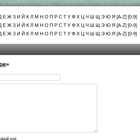
Д
Е
Ж
З
И
Й
К
Л
М
Н
О
П
Р
С
Т
У
Ф
Х
Ц
Ч
Ш
Щ
Э
Ю
Я
[A-Z]
[0-9]
Д
Е
Ж
З
И
Й
К
Л
М
Н
О
П
Р
С
Т
У
Ф
Х
Ц
Ч
Ш
Щ
Э
Ю
Я
[A-Z]
[0-9]
Д
Е
Ж
З
И
Й
К
Л
М
Н
О
П
Р
С
Т
У
Ф
Х
Ц
Ч
Ш
Щ
Э
Ю
Я
[A-Z]
[0-9]
ое
»
овый код