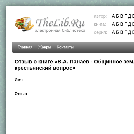
автор:
А
Б
В
Г
Д
книга:
А
Б
В
Г
Д
серия:
А
Б
В
Г
Д
Главная
Жанры
Контакты
Отзыв о книге «
В.А. Панаев - Общинное зе
крестьянский вопрос
»
Имя
Отзыв