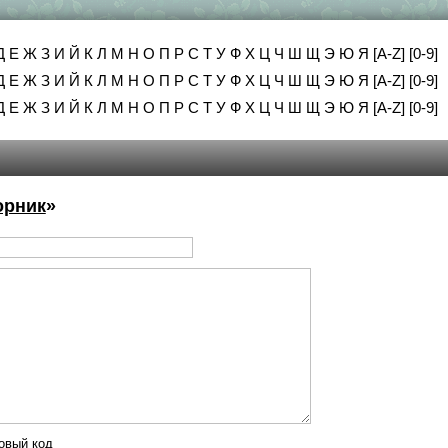
Д
Е
Ж
З
И
Й
К
Л
М
Н
О
П
Р
С
Т
У
Ф
Х
Ц
Ч
Ш
Щ
Э
Ю
Я
[A-Z]
[0-9]
Д
Е
Ж
З
И
Й
К
Л
М
Н
О
П
Р
С
Т
У
Ф
Х
Ц
Ч
Ш
Щ
Э
Ю
Я
[A-Z]
[0-9]
Д
Е
Ж
З
И
Й
К
Л
М
Н
О
П
Р
С
Т
У
Ф
Х
Ц
Ч
Ш
Щ
Э
Ю
Я
[A-Z]
[0-9]
орник
»
овый код