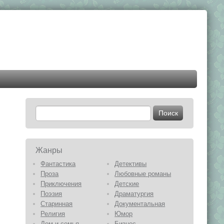
Жанры
Фантастика
Детективы
Проза
Любовные романы
Приключения
Детские
Поэзия
Драматургия
Старинная
Документальная
Религия
Юмор
Дом и семья
Бизнес