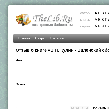
автор:
А
Б
В
Г
книга:
А
Б
В
Г
серия:
А
Б
В
Г
Главная
Жанры
Контакты
Отзыв о книге «
В.П. Кулин - Виленский сб
Имя
Отзыв
Получить н
Код