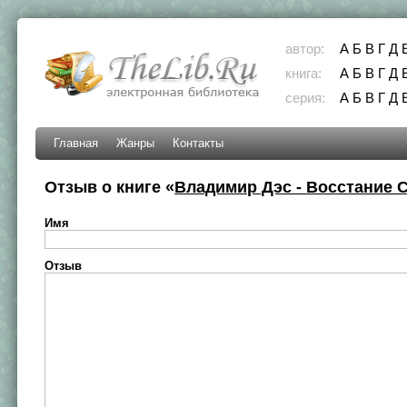
автор:
А
Б
В
Г
Д
книга:
А
Б
В
Г
Д
серия:
А
Б
В
Г
Д
Главная
Жанры
Контакты
Отзыв о книге «
Владимир Дэс - Восстание 
Имя
Отзыв